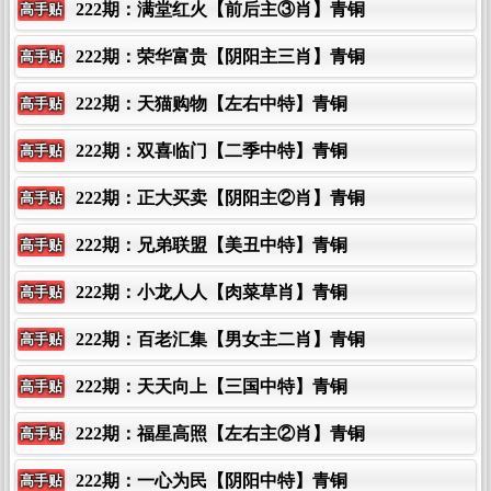
222期：满堂红火【前后主③肖】青铜
高手贴
222期：荣华富贵【阴阳主三肖】青铜
高手贴
222期：天猫购物【左右中特】青铜
高手贴
222期：双喜临门【二季中特】青铜
高手贴
222期：正大买卖【阴阳主②肖】青铜
高手贴
222期：兄弟联盟【美丑中特】青铜
高手贴
222期：小龙人人【肉菜草肖】青铜
高手贴
222期：百老汇集【男女主二肖】青铜
高手贴
222期：天天向上【三国中特】青铜
高手贴
222期：福星高照【左右主②肖】青铜
高手贴
222期：一心为民【阴阳中特】青铜
高手贴