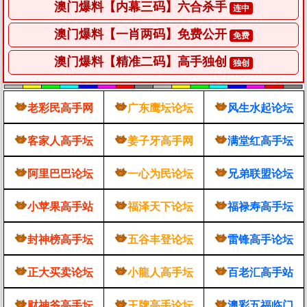
澳门爆料【内幕三码】六合杀手
连中
澳门爆料【一肖两码】免费公开
免费
澳门爆料【精准二码】高手独创
独创
老彩民高手网
广东鹰坛论坛
风生水起论坛
客家人高手坛
姜子牙高手网
满堂红高手坛
阿里巴巴论坛
一心为民论坛
兄弟联盟论坛
小苹果高手站
福泽天下论坛
福禄寿高手坛
封神榜高手坛
五谷丰登论坛
雷锋高手论坛
正大买卖论坛
小龍人高手坛
百老汇高手站
财神爷高手坛
王牌高手论坛
澳彩五福临门