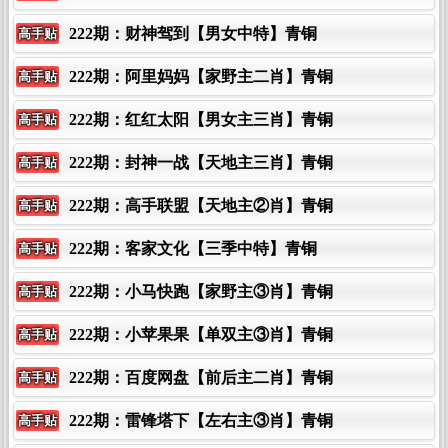
222期：财神驾到【男女中特】青铜
高手贴
222期：阿里妈妈【家野主二肖】青铜
高手贴
222期：红红太阳【男女主三肖】青铜
高手贴
222期：封神一战【天地主三肖】青铜
高手贴
222期：高手联盟【天地主②肖】青铜
高手贴
222期：客家文化【三季中特】青铜
高手贴
222期：小马快跑【家野主③肖】青铜
高手贴
222期：小苹果果【单双主③肖】青铜
高手贴
222期：百度网盘【前后主二肖】青铜
高手贴
222期：雷锋塔下【左右主③肖】青铜
高手贴