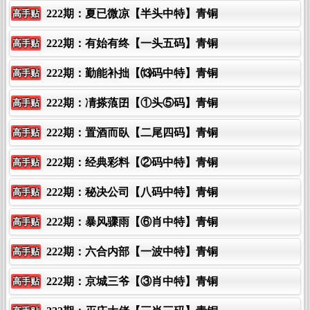
222期：夏已微凉【半头中特】青铜
高手贴
222期：有始有终【一头五码】青铜
高手贴
222期：勤能补拙【⒀码中特】青铜
高手贴
222期：凊搽蒗囝【①头⑤码】青铜
高手贴
222期：置酒而臥【二尾四码】青铜
高手贴
222期：经典彩料【②码中特】青铜
高手贴
222期：秘决公司【八码中特】青铜
高手贴
222期：暴风骤雨【⑥肖中特】青铜
高手贴
222期：六合内部【一波中特】青铜
高手贴
222期：京城三爷【③肖中特】青铜
高手贴