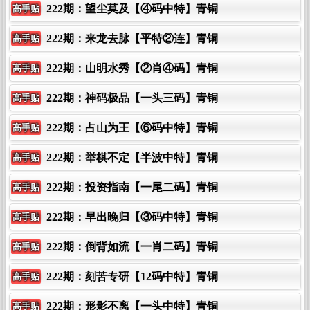
222期：望尘莫及【④码中特】青铜
高手贴
222期：来龙去脉【平特②连】青铜
高手贴
222期：山明水秀【②肖④码】青铜
高手贴
222期：神码极品【一头三码】青铜
高手贴
222期：占山为王【⑥码中特】青铜
高手贴
222期：举棋不定【半波中特】青铜
高手贴
222期：投资指南【一尾二码】青铜
高手贴
222期：早出晚归【③码中特】青铜
高手贴
222期：倒背如流【一肖二码】青铜
高手贴
222期：刻苦专研【12码中特】青铜
高手贴
222期：形影不离【一头中特】青铜
高手贴