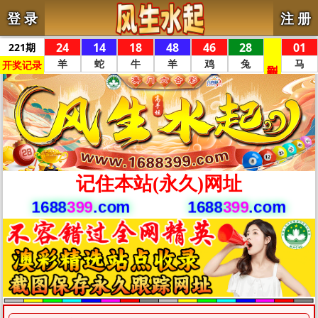
登 录
注 册
记住本站(永久)网址
1688
399
.com
1688
399
.com