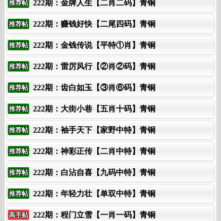
222期：金牌人生【二肖二码】青铜
推荐帖
222期：赚钱好快【二尾四码】青铜
推荐帖
222期：金钱传说【平特①肖】青铜
推荐帖
222期：雷厉风行【②肖②码】青铜
推荐帖
222期：齿白如玉【③肖⑥码】青铜
推荐帖
222期：大街小巷【五肖十码】青铜
推荐帖
222期：袖手天下【家野中特】青铜
推荐帖
222期：神彩正传【二肖中特】青铜
推荐帖
222期：白沾自喜【九码中特】青铜
推荐帖
222期：年轻力壮【单双中特】青铜
推荐帖
222期：程门立雪【一肖一码】青铜
高手贴